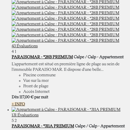
43 Évaluations
4
1
PARAISOMAR - *28B PREMIUM
Calpe / Calp -
Appartement
L'appartement est situé en première ligne de plage au sein de
l'immeuble PARAISO MAR. Il dispose d'une belle...
Piscine commune
Vue sur la mer
Front de plage
Accès Internet
Dès
117,
00 €
par nuit
+ INFO
131 Évaluations
5
2
PARAISOMAR - *311A PREMIUM
Calpe / Calp -
Appartement