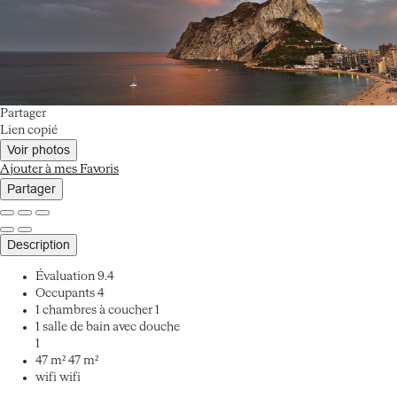
Partager
Lien copié
Voir photos
Ajouter à mes Favoris
Partager
Description
Évaluation
9.4
Occupants
4
1 chambres à coucher
1
1 salle de bain avec douche
1
47 m²
47 m²
wifi
wifi