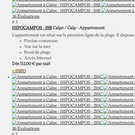
36 Évaluations
8
3
HIPOCAMPOS - 19B
Calpe / Calp -
Appartement
L'appartement est situé sur la première ligne de la plage. Il dispose 
Piscine commune
Vue sur la mer
Front de plage
Accès Internet
Dès
112,
00 €
par nuit
+ INFO
36 Évaluations
6
2