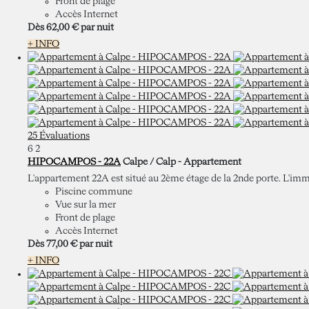
Front de plage
Accès Internet
Dès
62,
00 €
par nuit
+ INFO
25 Évaluations
6
2
HIPOCAMPOS - 22A
Calpe / Calp -
Appartement
L'appartement 22A est situé au 2ème étage de la 2nde porte. L'i
Piscine commune
Vue sur la mer
Front de plage
Accès Internet
Dès
77,
00 €
par nuit
+ INFO