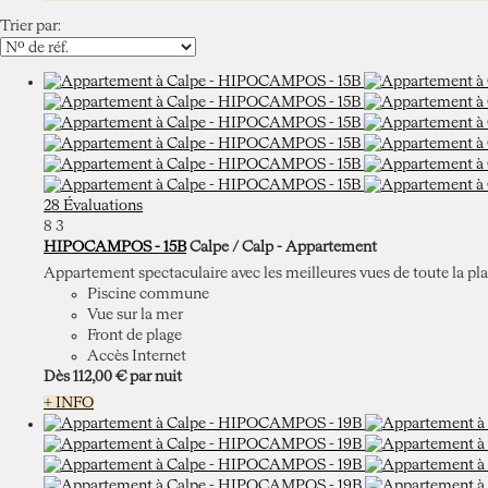
Trier par:
28 Évaluations
8
3
HIPOCAMPOS - 15B
Calpe / Calp -
Appartement
Appartement spectaculaire avec les meilleures vues de toute la plag
Piscine commune
Vue sur la mer
Front de plage
Accès Internet
Dès
112,
00 €
par nuit
+ INFO