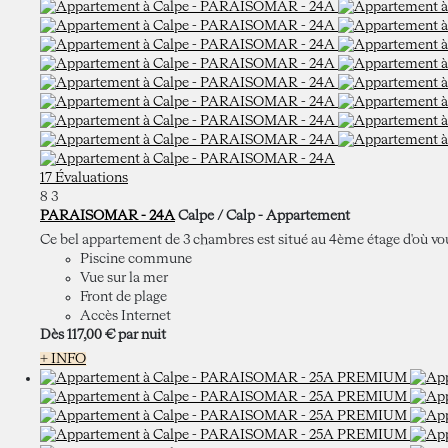
17 Évaluations
8
3
PARAISOMAR - 24A
Calpe / Calp -
Appartement
Ce bel appartement de 3 chambres est situé au 4ème étage d'où vous 
Piscine commune
Vue sur la mer
Front de plage
Accès Internet
Dès
117,
00 €
par nuit
+ INFO