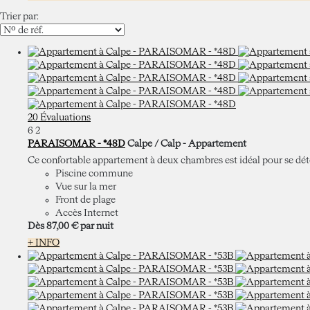
Trier par:
20 Évaluations
6
2
PARAISOMAR - *48D
Calpe / Calp -
Appartement
Ce confortable appartement à deux chambres est idéal pour se déte
Piscine commune
Vue sur la mer
Front de plage
Accès Internet
Dès
87,
00 €
par nuit
+ INFO