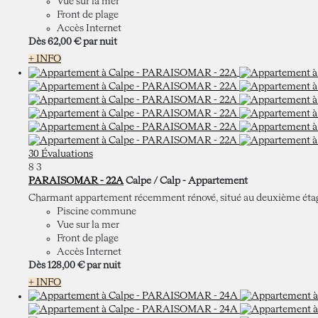
Vue sur la mer
Front de plage
Accès Internet
Dès
62,
00 €
par nuit
+ INFO
30 Évaluations
8
3
PARAISOMAR - 22A
Calpe / Calp -
Appartement
Charmant appartement récemment rénové, situé au deuxième étage de
Piscine commune
Vue sur la mer
Front de plage
Accès Internet
Dès
128,
00 €
par nuit
+ INFO