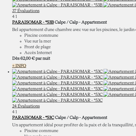
37 Évaluations
4
1
PARAISOMAR - *53B
Calpe / Calp -
Appartement
Bel appartement d'une chambre avec vue sur les piscines, le jardin et 
Piscine commune
Vue sur la mer
Front de plage
Accès Internet
Dès
62,
00 €
par nuit
+ INFO
24 Évaluations
4
1
PARAISOMAR - *53C
Calpe / Calp -
Appartement
Un appartement idéal pour profiter de la paix et de la tranquillité, s
Piscine commune