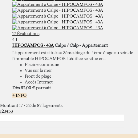
17 Évaluations
4
1
HIPOCAMPOS - 43A
Calpe / Calp -
Appartement
L'appartement est situé au 3ème étage du 4ème étage au sein de
l'immeuble HIPOCAMPOS. L'édifice se situe en...
Piscine commune
Vue sur la mer
Front de plage
Accès Internet
Dès
62,
00 €
par nuit
+ INFO
Montrant 17 - 32 de 87 logements
1
2
3
4
5
6