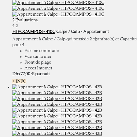
2 Évaluations
4
2
HIPOCAMPOS - 410C
Calpe / Calp -
Appartement
Appartement à Calpe / Calp qui possède 2 chambre(s) et Capacité
pour 4...
Piscine commune
Vue sur la mer
Front de plage
Accès Internet
Dès
77,
00 €
par nuit
+ INFO