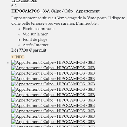
32 Évaluations
6
2
HIPOCAMPOS - 36A
Calpe / Calp -
Appartement
L'appartement se situe au 6ème étage de la 3ème porte. Il dispose
d'une belle terrasse avec vue sur mer. L'immeuble...
Piscine commune
Vue sur la mer
Front de plage
Accès Internet
Dès
77,
00 €
par nuit
+ INFO